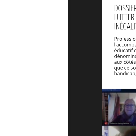
DOSSIE
LUTTER
INÉGALI
Professio
l'accompa
éducatif 
dénomina
aux côtés
que ce soi
handicap,