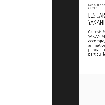
Des outils p
CEMEA
LES CA
YAK'ANI
Ce troisi
YAK'ANIM
accompag
animation
pendant 
particuliè