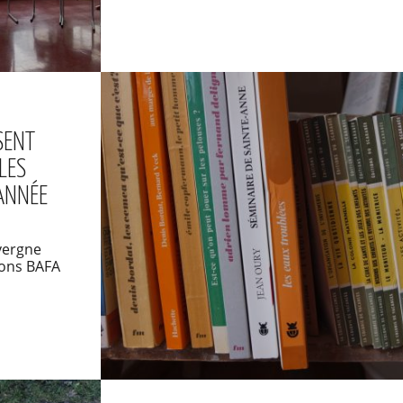
SENT
LES
'ANNÉE
vergne
ions BAFA