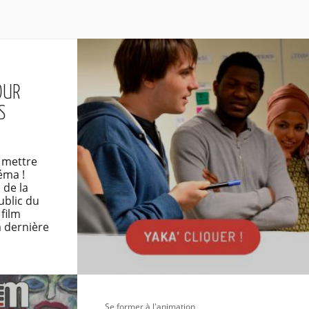
OUR
S
 mettre
éma !
 de la
blic du
 film
a dernière
Se former à l'animation