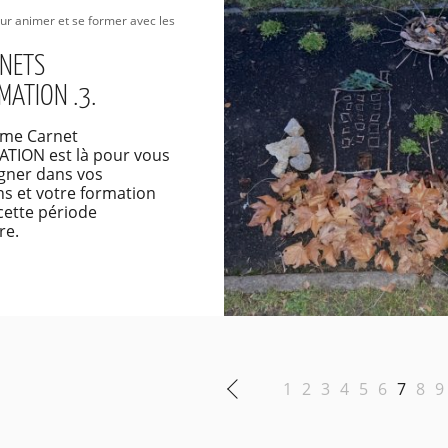
our animer et se former avec les
RNETS
MATION .3.
ème Carnet
ATION est là pour vous
ner dans vos
s et votre formation
cette période
re.
1
2
3
4
5
6
7
8
9