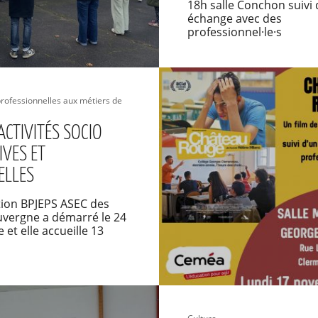
18h salle Conchon suivi 
échange avec des
professionnel·le·s
rofessionnelles aux métiers de
ACTIVITÉS SOCIO
IVES ET
ELLES
tion BPJEPS ASEC des
vergne a démarré le 24
et elle accueille 13
s