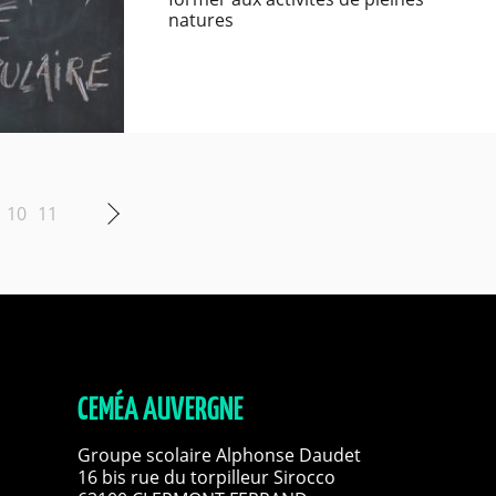
natures
10
11
CEMÉA AUVERGNE
Groupe scolaire Alphonse Daudet
16 bis rue du torpilleur Sirocco