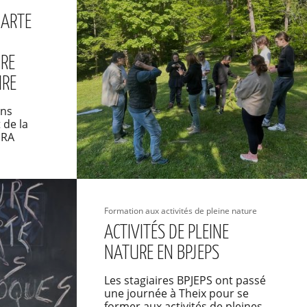
HARTE
URE
IRE
ons
 de la
URA
Formation aux activités de pleine nature
ACTIVITÉS DE PLEINE
NATURE EN BPJEPS
Les stagiaires BPJEPS ont passé
une journée à Theix pour se
former aux activités de pleines