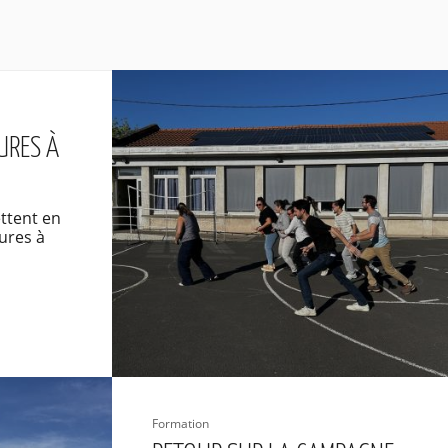
URES À
D
ttent en
ures à
Formation