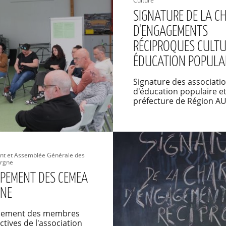
Culture
SIGNATURE DE LA C
D'ENGAGEMENTS
RÉCIPROQUES CULT
ÉDUCATION POPULA
Signature des associati
d'éducation populaire et
préfecture de Région A
t et Assemblée Générale des
rgne
PEMENT DES CEMEA
NE
lement des membres
actives de l'association