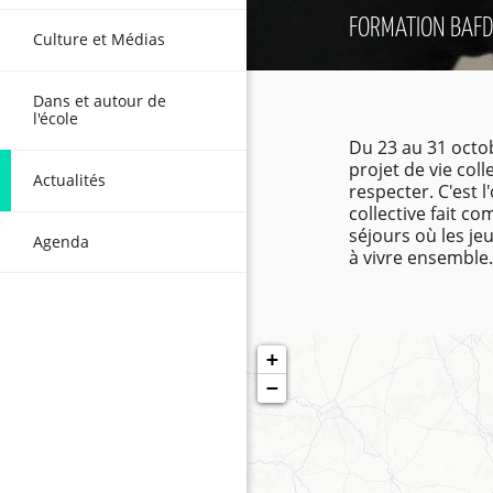
FORMATION BAF
Culture et Médias
Dans et autour de
l'école
Du 23 au 31 octob
projet de vie col
Actualités
respecter. C'est 
collective fait c
séjours où les j
Agenda
à vivre ensemble
+
−