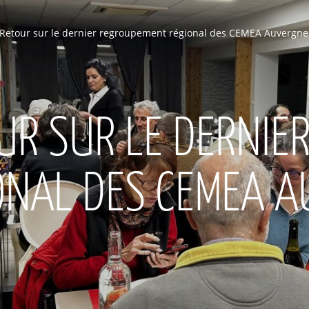
Retour sur le dernier regroupement régional des CEMEA Auvergne
UR SUR LE DERNIE
ONAL DES CEMEA 