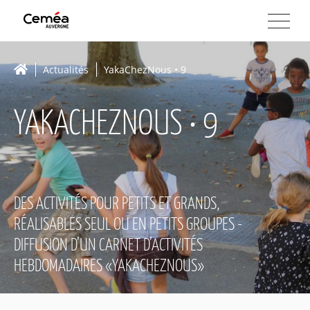
Actualités
YakaChezNous • 9
YAKACHEZNOUS • 9
DES ACTIVITÉS POUR PETITS ET GRANDS,
RÉALISABLES SEUL OU EN PETITS GROUPES -
DIFFUSION D’UN CARNET D’ACTIVITÉS
HEBDOMADAIRES «YAKACHEZNOUS»