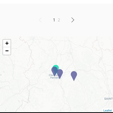
1
2
+
−
Leaflet