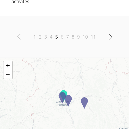
activités
1
2
3
4
5
6
7
8
9
10
11
+
−